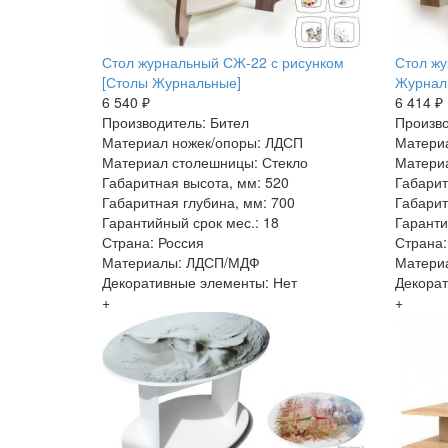
Стол журнальный СЖ-22 с рисунком
Стол ж
[Столы Журнальные]
Журнал
6 540 ₽
6 414 ₽
Производитель: Бител
Произво
Материал ножек/опоры: ЛДСП
Матери
Материал столешницы: Стекло
Материа
Габаритная высота, мм: 520
Габарит
Габаритная глубина, мм: 700
Габарит
Гарантийный срок мес.: 18
Гаранти
Страна: Россия
Страна:
Материалы: ЛДСП/МДФ
Матери
Декоративные элементы: Нет
Декорат
+
+