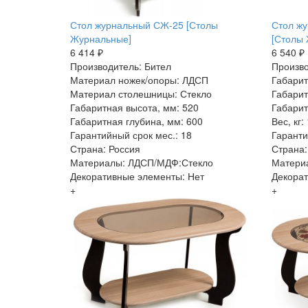
Стол журнальный СЖ-25 [Столы
Стол жу
Журнальные]
[Столы
6 414 ₽
6 540 ₽
Производитель: Бител
Произво
Материал ножек/опоры: ЛДСП
Габарит
Материал столешницы: Стекло
Габарит
Габаритная высота, мм: 520
Габарит
Габаритная глубина, мм: 600
Вес, кг:
Гарантийный срок мес.: 18
Гаранти
Страна: Россия
Страна:
Материалы: ЛДСП/МДФ:Стекло
Матери
Декоративные элементы: Нет
Декорат
+
+