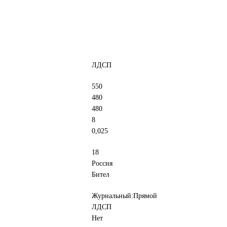
ЛДСП
550
480
480
8
0,025
18
Россия
Бител
Журнальный:Прямой
ЛДСП
Нет