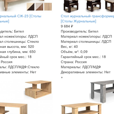
урнальный СЖ-23 [Столы
Стол журнальный-трансформе
ьные]
[Столы Журнальные]
9 684 ₽
дитель: Бител
Производитель: Бител
ал ножек/опоры: ЛДСП
Материал ножек/опоры: ЛДСП
л столешницы: Стекло
Материал столешницы: ЛДСП
ная высота, мм: 520
Вес, кг: 40
ная глубина, мм: 650
Объём, м³: 0,09
йный срок мес.: 18
Гарантийный срок мес.: 18
 Россия
Страна: Россия
алы: ЛДСП/МДФ:Стекло
Материалы: ЛДСП/МДФ
ивные элементы: Нет
Декоративные элементы: Нет
+