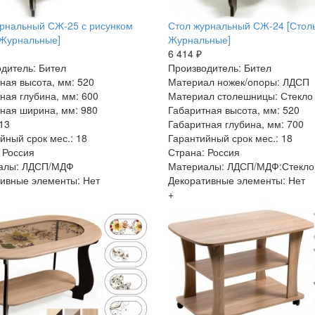
рнальный СЖ-25 с рисунком
Стол журнальный СЖ-24 [Стол
 Журнальные]
Журнальные]
6 414 ₽
дитель: Бител
Производитель: Бител
ная высота, мм: 520
Материал ножек/опоры: ЛДСП
ная глубина, мм: 600
Материал столешницы: Стекло
ная ширина, мм: 980
Габаритная высота, мм: 520
 13
Габаритная глубина, мм: 700
йный срок мес.: 18
Гарантийный срок мес.: 18
 Россия
Страна: Россия
алы: ЛДСП/МДФ
Материалы: ЛДСП/МДФ:Стекло
ивные элементы: Нет
Декоративные элементы: Нет
+