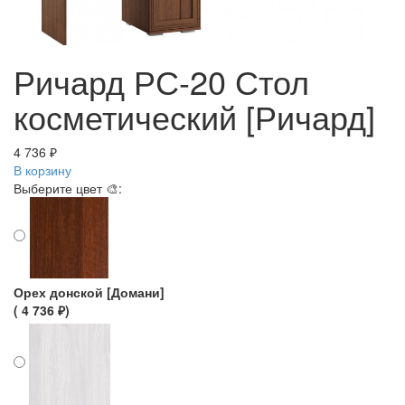
Ричард РС-20 Стол
косметический [Ричард]
4 736 ₽
В корзину
Выберите цвет 🎨:
Орех донской [Домани]
( 4 736 ₽)