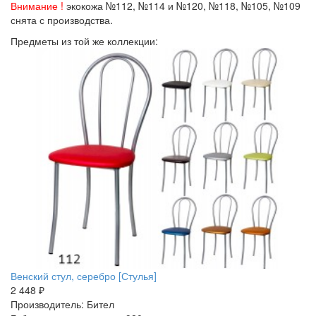
Внимание !
экокожа №112, №114 и №120, №118, №105, №109
снята с производства.
Предметы из той же коллекции:
Венский стул, серебро [Стулья]
2 448 ₽
Производитель: Бител