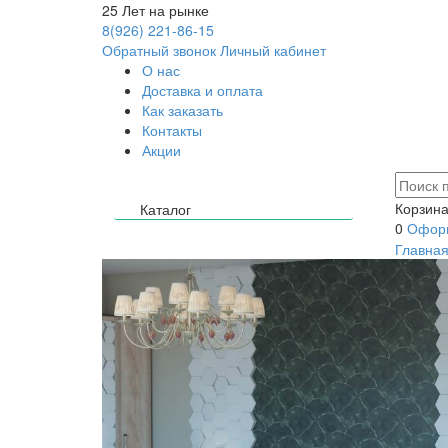
25
Лет на рынке
8(926) 221-86-15
Обратный звонок
Личный кабинет
О нас
Доставка и оплата
Как заказать
Контакты
Акции
Корзина
Каталог
0
Оформ
Главна