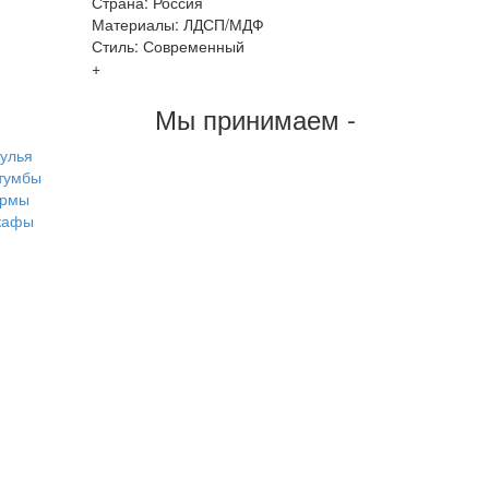
Страна: Россия
Материалы: ЛДСП/МДФ
Стиль: Современный
+
Мы принимаем -
тулья
тумбы
рмы
кафы