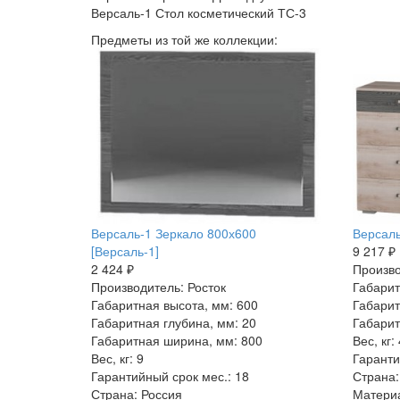
Версаль-1 Стол косметический ТС-3
Предметы из той же коллекции:
Версаль-1 Зеркало 800х600
Версаль
[Версаль-1]
9 217 ₽
2 424 ₽
Произво
Производитель: Росток
Габарит
Габаритная высота, мм: 600
Габарит
Габаритная глубина, мм: 20
Габарит
Габаритная ширина, мм: 800
Вес, кг:
Вес, кг: 9
Гаранти
Гарантийный срок мес.: 18
Страна:
Страна: Россия
Матери