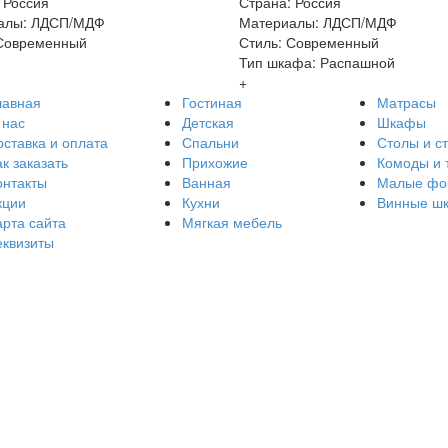
 Россия
Страна: Россия
алы: ЛДСП/МДФ
Материалы: ЛДСП/МДФ
 Современный
Стиль: Современный
Тип шкафа: Распашной
+
лавная
Гостиная
Матрасы
 нас
Детская
Шкафы
оставка и оплата
Спальни
Столы и с
к заказать
Прихожие
Комоды и 
онтакты
Ванная
Малые фо
кции
Кухни
Винные ш
арта сайта
Мягкая мебель
еквизиты