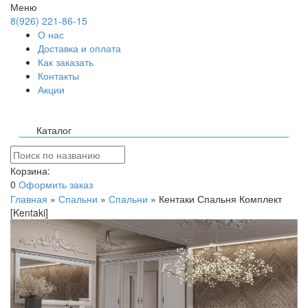
Меню
8(926) 221-86-15
О нас
Доставка и оплата
Как заказать
Контакты
Акции
Каталог
Корзина:
0
Оформить заказ
Главная
»
Спальни
»
Спальни
»
Кентаки Спальня Комплект
[Kentaki]