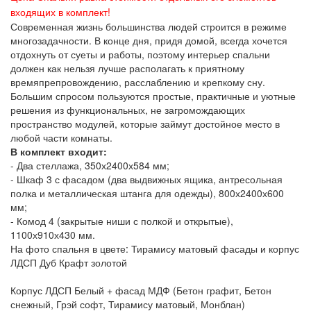
входящих в комплект!
Современная жизнь большинства людей строится в режиме
многозадачности. В конце дня, придя домой, всегда хочется
отдохнуть от суеты и работы, поэтому интерьер спальни
должен как нельзя лучше располагать к приятному
времяпрепровождению, расслаблению и крепкому сну.
Большим спросом пользуются простые, практичные и уютные
решения из функциональных, не загромождающих
пространство модулей, которые займут достойное место в
любой части комнаты.
В комплект входит:
- Два стеллажа, 350х2400х584 мм;
- Шкаф 3 с фасадом (два выдвижных ящика, антресольная
полка и металлическая штанга для одежды), 800х2400х600
мм;
- Комод 4 (закрытые ниши с полкой и открытые),
1100х910х430 мм.
На фото спальня в цвете: Тирамису матовый фасады и корпус
ЛДСП Дуб Крафт золотой
Корпус ЛДСП Белый + фасад МДФ (Бетон графит, Бетон
снежный, Грэй софт, Тирамису матовый, Монблан)