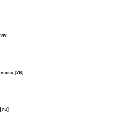
[УВ]
лянец [УВ]
[УВ]