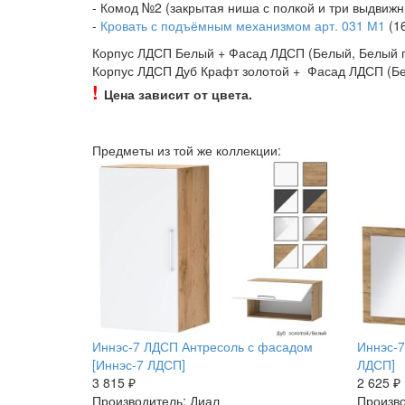
- Комод №2 (закрытая ниша с полкой и три выдвиж
-
Кровать с подъёмным механизмом арт. 031 М1
(16
Корпус ЛДСП Белый + Фасад ЛДСП (Белый, Белый г
Корпус ЛДСП Дуб Крафт золотой + Фасад ЛДСП (Бе
!
Цена зависит от цвета.
Предметы из той же коллекции:
Иннэс-7 ЛДСП Антресоль с фасадом
Иннэс-7
[Иннэс-7 ЛДСП]
ЛДСП]
3 815 ₽
2 625 ₽
Производитель: Диал
Произво