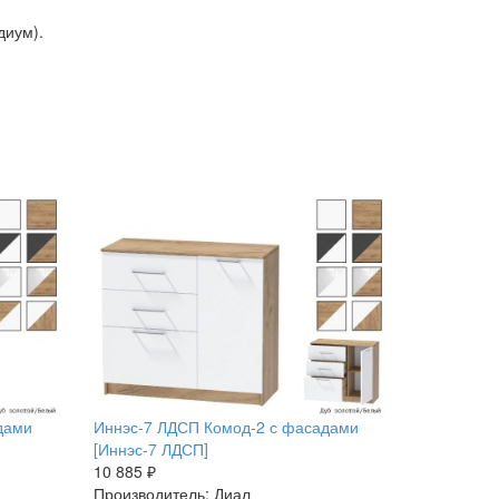
диум).
дами
Иннэс-7 ЛДСП Комод-2 с фасадами
[Иннэс-7 ЛДСП]
10 885 ₽
Производитель: Диал