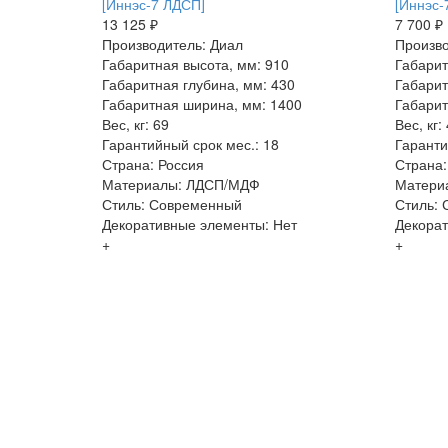
[Иннэс-7 ЛДСП]
[Иннэс-
13 125 ₽
7 700 ₽
Производитель: Диал
Произво
Габаритная высота, мм: 910
Габарит
Габаритная глубина, мм: 430
Габарит
Габаритная ширина, мм: 1400
Габарит
Вес, кг: 69
Вес, кг:
Гарантийный срок мес.: 18
Гаранти
Страна: Россия
Страна:
Материалы: ЛДСП/МДФ
Матери
Стиль: Современный
Стиль:
Декоративные элементы: Нет
Декорат
+
+