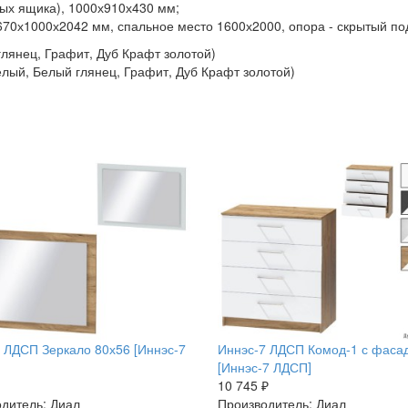
ных ящика), 1000х910х430 мм;
70х1000х2042 мм, спальное место 1600х2000, опора - скрытый по
лянец, Графит, Дуб Крафт золотой)
лый, Белый глянец, Графит, Дуб Крафт золотой)
 ЛДСП Зеркало 80х56 [Иннэс-7
Иннэс-7 ЛДСП Комод-1 с фаса
[Иннэс-7 ЛДСП]
10 745 ₽
дитель: Диал
Производитель: Диал