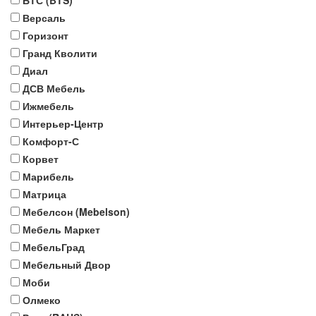
БТС (BTS)
Версаль
Горизонт
Гранд Кволити
Диал
ДСВ Мебель
Ижмебель
Интерьер-Центр
Комфорт-С
Корвет
Марибель
Матрица
Мебелсон (Mebelson)
Мебель Маркет
МебельГрад
Мебельный Двор
Моби
Олмеко