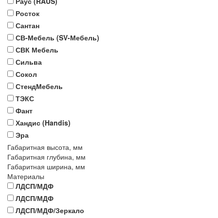
Раус (RAUS)
Росток
Сантан
СВ-Мебель (SV-Мебель)
СВК Мебель
Сильва
Сокол
СтендМебель
ТЭКС
Фант
Хандис (Handis)
Эра
Габаритная высота, мм
Габаритная глубина, мм
Габаритная ширина, мм
Материалы
ЛДСП/МДФ
ЛДСП/МДФ
ЛДСП/МДФ/Зеркало