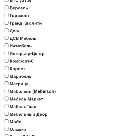
БТС (BTS)
Версаль
Горизонт
Гранд Кволити
Диал
ДСВ Мебель
Ижмебель
Интерьер-Центр
Комфорт-С
Корвет
Марибель
Матрица
Мебелсон (Mebelson)
Мебель Маркет
МебельГрад
Мебельный Двор
Моби
Олмеко