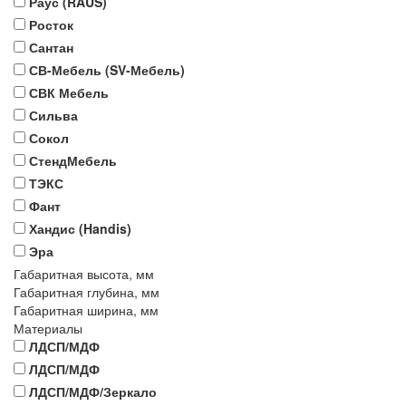
Раус (RAUS)
Росток
Сантан
СВ-Мебель (SV-Мебель)
СВК Мебель
Сильва
Сокол
СтендМебель
ТЭКС
Фант
Хандис (Handis)
Эра
Габаритная высота, мм
Габаритная глубина, мм
Габаритная ширина, мм
Материалы
ЛДСП/МДФ
ЛДСП/МДФ
ЛДСП/МДФ/Зеркало