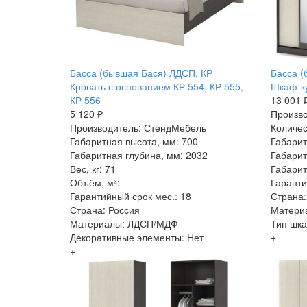
Басса (бывшая Бася) ЛДСП, КР
Басса (
Кровать с основанием КР 554, КР 555,
Шкаф-ку
КР 556
13 001 
5 120 ₽
Произв
Производитель: СтендМебель
Количес
Габаритная высота, мм: 700
Габарит
Габаритная глубина, мм: 2032
Габарит
Вес, кг: 71
Габарит
Объём, м³:
Гаранти
Гарантийный срок мес.: 18
Страна:
Страна: Россия
Матери
Материалы: ЛДСП/МДФ
Тип шк
Декоративные элементы: Нет
+
+