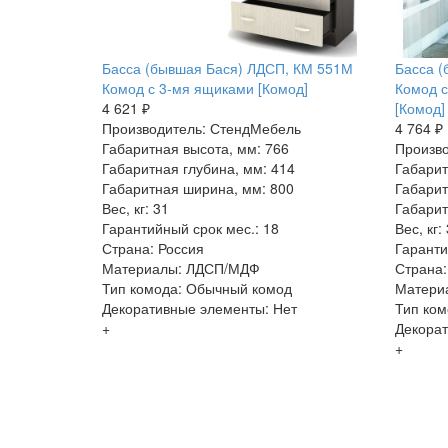
Басса (бывшая Бася) ЛДСП, КМ 551М
Басса (
Комод с 3-мя ящиками [Комод]
Комод с
4 621 ₽
[Комод]
Производитель: СтендМебель
4 764 ₽
Габаритная высота, мм: 766
Произв
Габаритная глубина, мм: 414
Габарит
Габаритная ширина, мм: 800
Габарит
Вес, кг: 31
Габарит
Гарантийный срок мес.: 18
Вес, кг:
Страна: Россия
Гаранти
Материалы: ЛДСП/МДФ
Страна:
Тип комода: Обычный комод
Матери
Декоративные элементы: Нет
Тип ком
+
Декорат
+