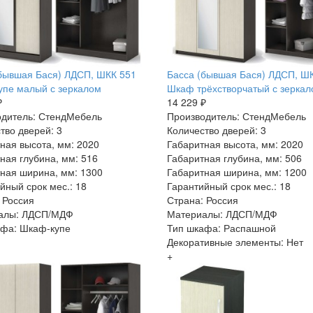
бывшая Бася) ЛДСП, ШКК 551
Басса (бывшая Бася) ЛДСП, Ш
пе малый с зеркалом
Шкаф трёхстворчатый с зерка
₽
14 229 ₽
одитель: СтендМебель
Производитель: СтендМебель
тво дверей: 3
Количество дверей: 3
ная высота, мм: 2020
Габаритная высота, мм: 2020
ная глубина, мм: 516
Габаритная глубина, мм: 506
ная ширина, мм: 1300
Габаритная ширина, мм: 1200
йный срок мес.: 18
Гарантийный срок мес.: 18
 Россия
Страна: Россия
алы: ЛДСП/МДФ
Материалы: ЛДСП/МДФ
афа: Шкаф-купе
Тип шкафа: Распашной
Декоративные элементы: Нет
+