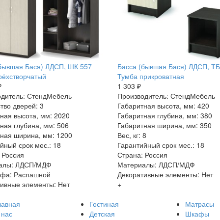
бывшая Бася) ЛДСП, ШК 557
Басса (бывшая Бася) ЛДСП, ТБ
рёхстворчатый
Тумба прикроватная
₽
1 303 ₽
одитель: СтендМебель
Производитель: СтендМебель
тво дверей: 3
Габаритная высота, мм: 420
ная высота, мм: 2020
Габаритная глубина, мм: 380
ная глубина, мм: 506
Габаритная ширина, мм: 350
ная ширина, мм: 1200
Вес, кг: 8
йный срок мес.: 18
Гарантийный срок мес.: 18
 Россия
Страна: Россия
алы: ЛДСП/МДФ
Материалы: ЛДСП/МДФ
афа: Распашной
Декоративные элементы: Нет
ивные элементы: Нет
+
лавная
Гостиная
Матрасы
 нас
Детская
Шкафы