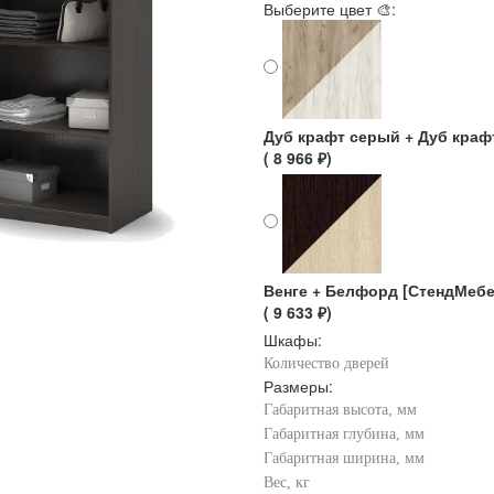
Выберите цвет 🎨:
Дуб крафт серый + Дуб краф
( 8 966 ₽)
Венге + Белфорд [СтендМебе
( 9 633 ₽)
Шкафы:
Количество дверей
Размеры:
Габаритная высота, мм
Габаритная глубина, мм
Габаритная ширина, мм
Вес, кг