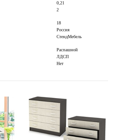
0,21
2
18
Россия
СтендМебель
Распашной
ЛДСП
Нет