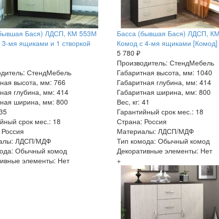
бывшая Бася) ЛДСП, КМ 553М
Басса (бывшая Бася) ЛДСП, К
 3-мя ящиками и 1 створкой
Комод с 4-мя ящиками [Комод]
5 780 ₽
Производитель: СтендМебель
одитель: СтендМебель
Габаритная высота, мм: 1040
ная высота, мм: 766
Габаритная глубина, мм: 414
ная глубина, мм: 414
Габаритная ширина, мм: 800
ная ширина, мм: 800
Вес, кг: 41
 35
Гарантийный срок мес.: 18
йный срок мес.: 18
Страна: Россия
 Россия
Материалы: ЛДСП/МДФ
алы: ЛДСП/МДФ
Тип комода: Обычный комод
ода: Обычный комод
Декоративные элементы: Нет
ивные элементы: Нет
+