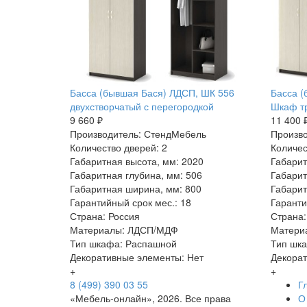
Басса (бывшая Бася) ЛДСП, ШК 556
Басса (
двухстворчатый с перегородкой
Шкаф т
9 660 ₽
11 400 
Производитель: СтендМебель
Произв
Количество дверей: 2
Количес
Габаритная высота, мм: 2020
Габарит
Габаритная глубина, мм: 506
Габарит
Габаритная ширина, мм: 800
Габарит
Гарантийный срок мес.: 18
Гаранти
Страна: Россия
Страна:
Материалы: ЛДСП/МДФ
Матери
Тип шкафа: Распашной
Тип шк
Декоративные элементы: Нет
Декорат
+
+
8 (499) 390 03 55
Г
«Мебель-онлайн», 2026. Все права
О