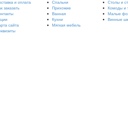
оставка и оплата
Спальни
Столы и с
к заказать
Прихожие
Комоды и 
онтакты
Ванная
Малые фо
кции
Кухни
Винные ш
арта сайта
Мягкая мебель
еквизиты