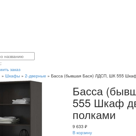
:
ить заказ
я
»
Шкафы
»
2-дверные
»
Басса (бывшая Бася) ЛДСП, ШК 555 Шкаф
Басса (быв
555 Шкаф дв
полками
9 633 ₽
В корзину