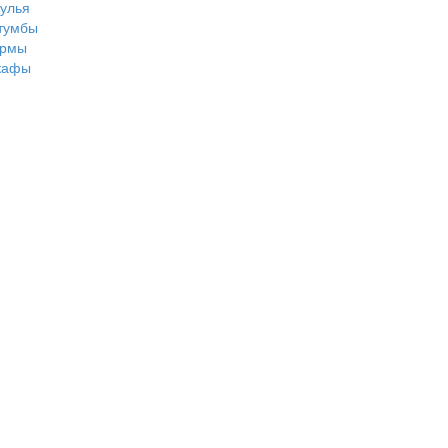
тулья
тумбы
рмы
кафы