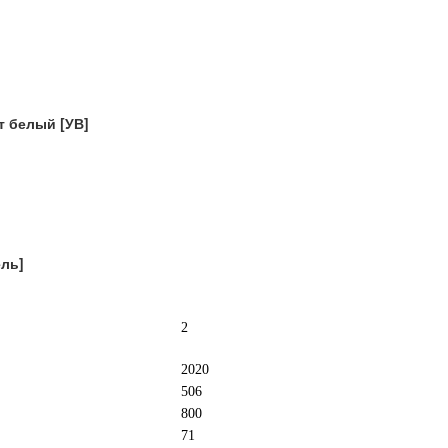
т белый [УВ]
ль]
2
2020
506
800
71