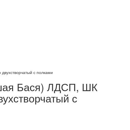
 двухстворчатый с полками
шая Бася) ЛДСП, ШК
ухстворчатый с