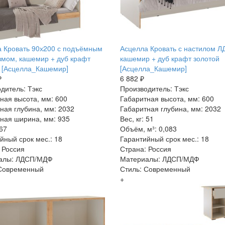
 Кровать 90х200 с подъёмным
Асцелла Кровать с настилом Л
мом, кашемир + дуб крафт
кашемир + дуб крафт золотой
 [Асцелла_Кашемир]
[Асцелла_Кашемир]
₽
6 882 ₽
дитель: Тэкс
Производитель: Тэкс
ная высота, мм: 600
Габаритная высота, мм: 600
ная глубина, мм: 2032
Габаритная глубина, мм: 2032
ная ширина, мм: 935
Вес, кг: 51
 67
Объём, м³: 0,083
йный срок мес.: 18
Гарантийный срок мес.: 18
 Россия
Страна: Россия
алы: ЛДСП/МДФ
Материалы: ЛДСП/МДФ
 Современный
Стиль: Современный
+