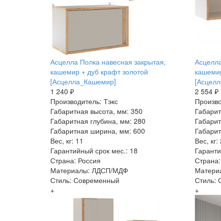
Асцелла Полка навесная закрытая,
Асцелла
кашемир + дуб крафт золотой
кашемир
[Асцелла_Кашемир]
[Асцел
1 240 ₽
2 554 ₽
Производитель: Тэкс
Произво
Габаритная высота, мм: 350
Габарит
Габаритная глубина, мм: 280
Габарит
Габаритная ширина, мм: 600
Габарит
Вес, кг: 11
Вес, кг:
Гарантийный срок мес.: 18
Гаранти
Страна: Россия
Страна:
Материалы: ЛДСП/МДФ
Матери
Стиль: Современный
Стиль:
+
+