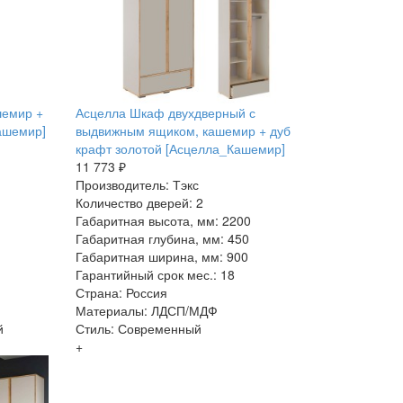
шемир +
Асцелла Шкаф двухдверный с
ашемир]
выдвижным ящиком, кашемир + дуб
крафт золотой [Асцелла_Кашемир]
11 773 ₽
Производитель: Тэкс
Количество дверей: 2
Габаритная высота, мм: 2200
Габаритная глубина, мм: 450
Габаритная ширина, мм: 900
Гарантийный срок мес.: 18
Страна: Россия
Материалы: ЛДСП/МДФ
й
Стиль: Современный
+