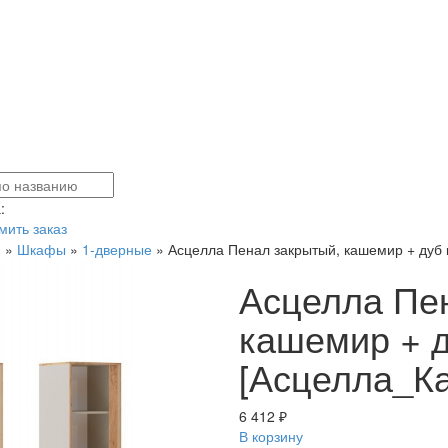
:
ить заказ
я
»
Шкафы
»
1-дверные
»
Асцелла Пенал закрытый, кашемир + дуб
Асцелла Пе
кашемир + д
[Асцелла_К
6 412 ₽
В корзину