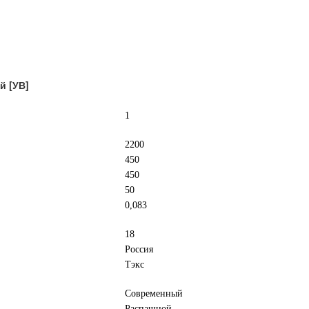
й [УВ]
1
2200
450
450
50
0,083
18
Россия
Тэкс
Современный
Распашной