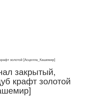
 крафт золотой [Асцелла_Кашемир]
нал закрытый,
уб крафт золотой
ашемир]