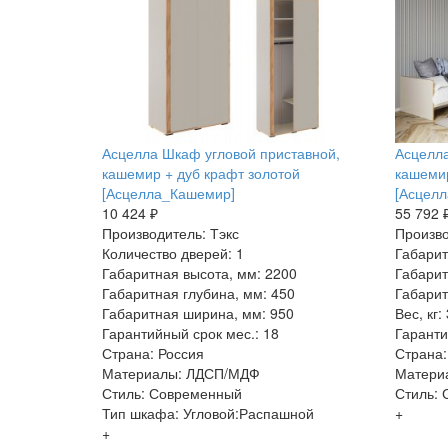
Асцелла Шкаф угловой приставной,
Асцелла
кашемир + дуб крафт золотой
кашемир
[Асцелла_Кашемир]
[Асцел
10 424 ₽
55 792 
Производитель: Тэкс
Произво
Количество дверей: 1
Габарит
Габаритная высота, мм: 2200
Габарит
Габаритная глубина, мм: 450
Габарит
Габаритная ширина, мм: 950
Вес, кг:
Гарантийный срок мес.: 18
Гаранти
Страна: Россия
Страна:
Материалы: ЛДСП/МДФ
Матери
Стиль: Современный
Стиль:
Тип шкафа: Угловой:Распашной
+
+