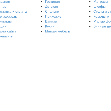
лавная
Гостиная
Матрасы
 нас
Детская
Шкафы
оставка и оплата
Спальни
Столы и с
к заказать
Прихожие
Комоды и 
онтакты
Ванная
Малые фо
кции
Кухни
Винные ш
арта сайта
Мягкая мебель
еквизиты