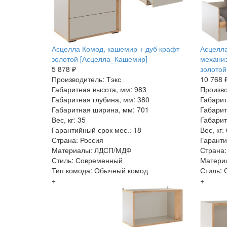
Асцелла Комод, кашемир + дуб крафт
Асцелла
золотой [Асцелла_Кашемир]
механиз
5 878 ₽
золотой
Производитель: Тэкс
10 768 
Габаритная высота, мм: 983
Произво
Габаритная глубина, мм: 380
Габарит
Габаритная ширина, мм: 701
Габарит
Вес, кг: 35
Габарит
Гарантийный срок мес.: 18
Вес, кг:
Страна: Россия
Гаранти
Материалы: ЛДСП/МДФ
Страна:
Стиль: Современный
Матери
Тип комода: Обычный комод
Стиль:
+
+