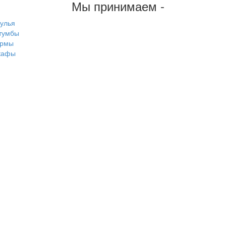
Мы принимаем -
тулья
тумбы
рмы
кафы