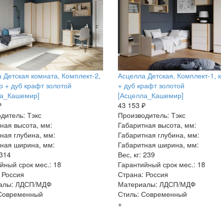
 Детская комната, Комплект-2,
Асцелла Детская, Комплект-1,
 + дуб крафт золотой
+ дуб крафт золотой
ла_Кашемир]
[Асцелла_Кашемир]
₽
43 153 ₽
дитель: Тэкс
Производитель: Тэкс
ная высота, мм:
Габаритная высота, мм:
ная глубина, мм:
Габаритная глубина, мм:
ная ширина, мм:
Габаритная ширина, мм:
 314
Вес, кг: 239
йный срок мес.: 18
Гарантийный срок мес.: 18
 Россия
Страна: Россия
алы: ЛДСП/МДФ
Материалы: ЛДСП/МДФ
 Современный
Стиль: Современный
+