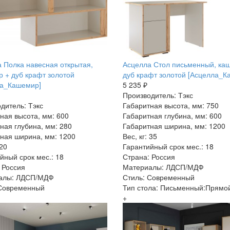
 Полка навесная открытая,
Асцелла Стол письменный, ка
 + дуб крафт золотой
дуб крафт золотой [Асцелла_К
ла_Кашемир]
5 235 ₽
Производитель: Тэкс
дитель: Тэкс
Габаритная высота, мм: 750
ная высота, мм: 600
Габаритная глубина, мм: 600
ная глубина, мм: 280
Габаритная ширина, мм: 1200
ная ширина, мм: 1200
Вес, кг: 35
 20
Гарантийный срок мес.: 18
йный срок мес.: 18
Страна: Россия
 Россия
Материалы: ЛДСП/МДФ
алы: ЛДСП/МДФ
Стиль: Современный
 Современный
Тип стола: Письменный:Прямо
+