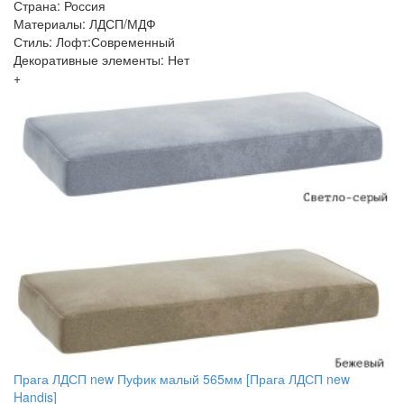
Страна: Россия
Материалы: ЛДСП/МДФ
Стиль: Лофт:Современный
Декоративные элементы: Нет
+
Прага ЛДСП new Пуфик малый 565мм [Прага ЛДСП new
Handis]