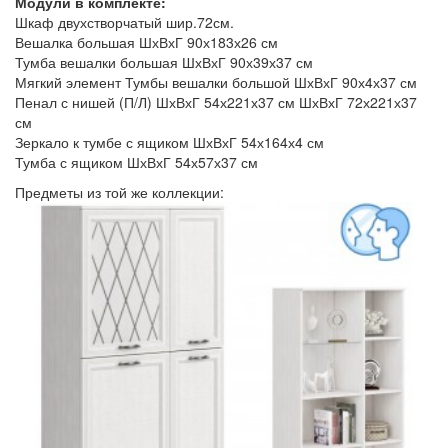
Модули в комплекте:
Шкаф двухстворчатый шир.72см.
Вешалка большая ШхВхГ 90х183х26 см
Тумба вешалки большая ШхВхГ 90х39х37 см
Мягкий элемент Тумбы вешалки большой ШхВхГ 90х4х37 см
Пенал с нишей (П/Л) ШхВхГ 54х221х37 см ШхВхГ 72х221х37
см
Зеркало к тумбе с ящиком ШхВхГ 54х164х4 см
Тумба с ящиком ШхВхГ 54х57х37 см
Предметы из той же коллекции: