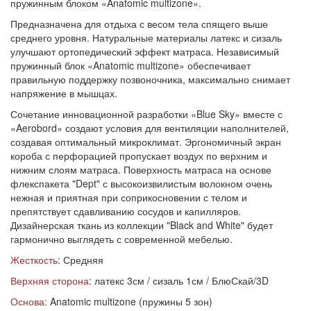
пружинным блоком «Anatomic multizone».
Предназначена для отдыха с весом тела спящего выше
среднего уровня. Натуральные материалы латекс и сизаль
улучшают ортопедический эффект матраса. Независимый
пружинный блок «Anatomic multizone» обеспечивает
правильную поддержку позвоночника, максимально снимает
напряжение в мышцах.
Сочетание инновационной разработки «Blue Sky» вместе с
«Aerobord» создают условия для вентиляции наполнителей,
создавая оптимальный микроклимат. Эргономичный экран
короба с перфорацией пропускает воздух по верхним и
нижним слоям матраса. Поверхность матраса на основе
флекспакета "Dept" с высокоизвилистым волокном очень
нежная и приятная при соприкосновении с телом и
препятствует сдавливанию сосудов и капилляров.
Дизайнерская ткань из коллекции "Black and White" будет
гармонично выглядеть с современной мебелью.
Жесткость
: Средняя
Верхняя сторона
: латекс 3см / сизаль 1см / БлюСкай/3D
Основа:
Anatomic multizone (пружины 5 зон)