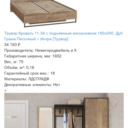
Трувор Кровать 11.34 с подъёмным механизмом 160х200, Дуб
Гранж Песочный + Интра [Трувор]
34 163 ₽
Производитель: Нижегородмебель и К
Габаритная ширина, мм: 1652
Вес, кг: 75
Объём, м³: 0,16
Гарантийный срок мес.: 18
Материалы: ЛДСП/МДФ
Декоративные элементы: Нет
+