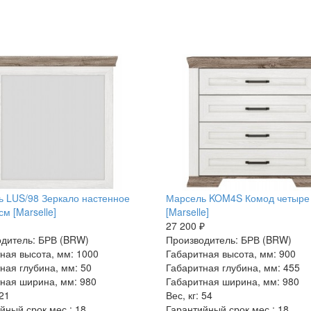
 LUS/98 Зеркало настенное
Марсель KOM4S Комод четыре
см [Marselle]
[Marselle]
27 200 ₽
дитель: БРВ (BRW)
Производитель: БРВ (BRW)
ная высота, мм: 1000
Габаритная высота, мм: 900
ная глубина, мм: 50
Габаритная глубина, мм: 455
ная ширина, мм: 980
Габаритная ширина, мм: 980
 21
Вес, кг: 54
йный срок мес.: 18
Гарантийный срок мес.: 18