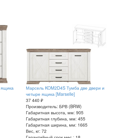
 ящика
Марсель KOM2D4S Тумба две двери и
четыре ящика [Marselle]
37 440 ₽
Производитель: БРВ (BRW)
Габаритная высота, мм: 905
Габаритная глубина, мм: 455
Габаритная ширина, мм: 1665
Вес, кг: 72
Гарантийный срок мес.: 18