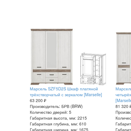
Марсель SZF5D2S Шкаф платяной
Марсел
трёхстворчатый с зеркалом [Marselle]
четырёх
63 200 ₽
[Marsell
Производитель: БРВ (BRW)
81 320 
Количество дверей: 5
Произво
Габаритная высота, мм: 2215
Количес
Габаритная глубина, мм: 610
Габарит
Габаритная ширина, мм: 1675
Габарит