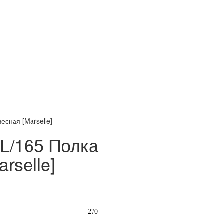
сная [Marselle]
L/165 Полка
rselle]
270