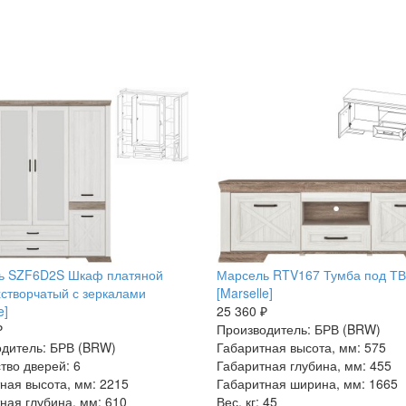
ь SZF6D2S Шкаф платяной
Марсель RTV167 Тумба под ТВ
створчатый с зеркалами
[Marselle]
e]
25 360 ₽
₽
Производитель: БРВ (BRW)
дитель: БРВ (BRW)
Габаритная высота, мм: 575
тво дверей: 6
Габаритная глубина, мм: 455
ная высота, мм: 2215
Габаритная ширина, мм: 1665
ная глубина, мм: 610
Вес, кг: 45