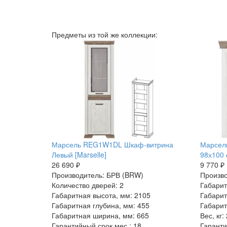
Предметы из той же коллекции:
Марсель REG1W1DL Шкаф-витрина
Марсель
Левый [Marselle]
98х100 
26 690 ₽
9 770 ₽
Производитель: БРВ (BRW)
Произво
Количество дверей: 2
Габарит
Габаритная высота, мм: 2105
Габарит
Габаритная глубина, мм: 455
Габарит
Габаритная ширина, мм: 665
Вес, кг:
Гарантийный срок мес.: 18
Гаранти