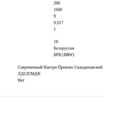
200
1660
9
0,017
1
18
Белоруссия
БРВ (BRW)
Современный:Кантри:Прованс:Скандинавский
ЛДСП/МДФ
Нет