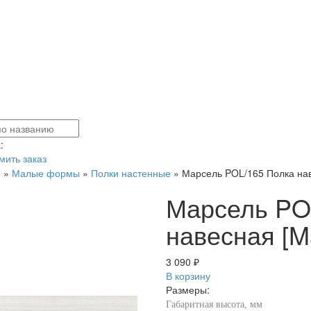
:
ить заказ
я
»
Малые формы
»
Полки настенные
»
Марсель POL/165 Полка наве
Марсель PO
навесная [Ma
3 090 ₽
В корзину
Размеры:
Габаритная высота, мм