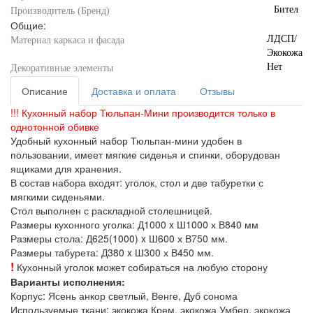
Бител
Производитель (Бренд)
Общие:
ЛДСП/
Материал каркаса и фасада
Экокожа
Нет
Декоративные элементы
Описание
Доставка и оплата
Отзывы
!!! Кухонный набор Тюльпан-Мини производится только в
однотонной обивке
Удобный кухонный набор Тюльпан-мини удобен в
пользовании, имеет мягкие сиденья и спинки, оборудован
ящиками для хранения.
В состав набора входят: уголок, стол и две табуретки с
мягкими сиденьями.
Стол выполнен с раскладной столешницей.
Размеры кухонного уголка: Д1000 x Ш1000 х В840 мм
Размеры стола: Д625(1000) x Ш600 х В750 мм.
Размеры табурета: Д380 x Ш300 х В450 мм.
!
Кухонный уголок может собираться на любую сторону
Варианты исполнения:
Корпус: Ясень анкор светлый, Венге, Дуб сонома
Используемые ткани: экокожа Крем, экокожа Умбер, экокожа