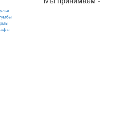
Мы принимаем -
тулья
тумбы
рмы
кафы