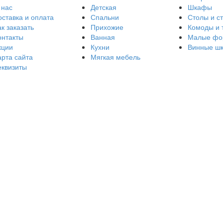
 нас
Детская
Шкафы
оставка и оплата
Спальни
Столы и с
к заказать
Прихожие
Комоды и 
онтакты
Ванная
Малые фо
кции
Кухни
Винные ш
арта сайта
Мягкая мебель
еквизиты