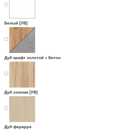
Белый [УВ]
Дуб крафт золотой + Бетон
Дуб сонома [УВ]
Дуб ферарра