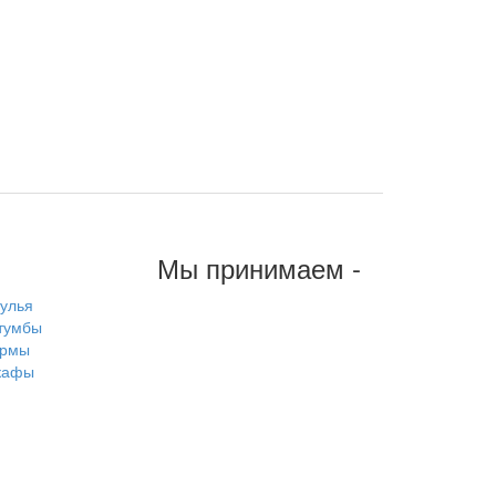
Мы принимаем -
тулья
тумбы
рмы
кафы