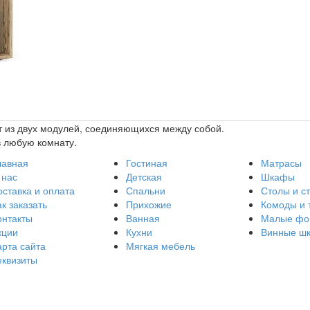
т из двух модулей, соединяющихся между собой.
в любую комнату.
лавная
Гостиная
Матрасы
 нас
Детская
Шкафы
оставка и оплата
Спальни
Столы и с
к заказать
Прихожие
Комоды и 
онтакты
Ванная
Малые фо
кции
Кухни
Винные ш
арта сайта
Мягкая мебель
еквизиты