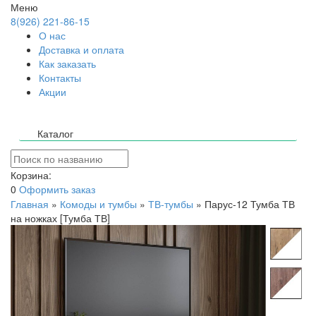
Меню
8(926) 221-86-15
О нас
Доставка и оплата
Как заказать
Контакты
Акции
Каталог
Корзина:
0
Оформить заказ
Главная
»
Комоды и тумбы
»
ТВ-тумбы
»
Парус-12 Тумба ТВ
на ножках [Тумба ТВ]