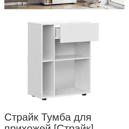
Страйк Тумба для
прихожей [Страйк]