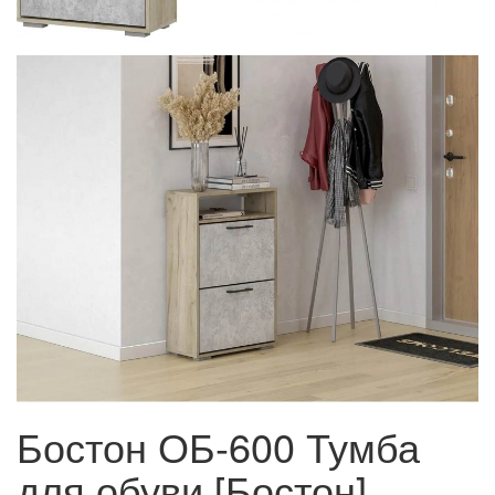
Бостон ОБ-600 Тумба
для обуви [Бостон]