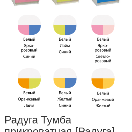
Радуга Тумба
прикроватная [Радуга]