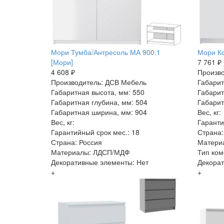
Мори Тумба/Антресоль МА 900.1
Мори Ко
[Мори]
7 761 ₽
4 608 ₽
Произво
Производитель: ДСВ Мебель
Габарит
Габаритная высота, мм: 550
Габарит
Габаритная глубина, мм: 504
Габарит
Габаритная ширина, мм: 904
Вес, кг:
Вес, кг:
Гаранти
Гарантийный срок мес.: 18
Страна:
Страна: Россия
Матери
Материалы: ЛДСП/МДФ
Тип ком
Декоративные элементы: Нет
Декорат
+
+