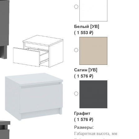
Белый [УВ]
( 1 553 ₽)
Сатин [УВ]
( 1 576 ₽)
Графит
( 1 576 ₽)
Размеры:
Габаритная высота, мм