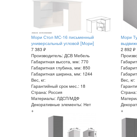
Мори Стол МС-16 письменный
Мори Ту
универсальный угловой [Мори]
выдвиж
7 383 ₽
2 892 ₽
Производитель: ДСВ Мебель
Произво
Габаритная высота, мм: 770
Габарит
Габаритная глубина, мм: 850
Габарит
Габаритная ширина, мм: 1244
Габарит
Вес, кг:
Вес, кг:
Гарантийный срок мес.: 18
Гаранти
Страна: Россия
Страна:
Материалы: ЛДСП/МДФ
Матери
Декоративные элементы: Нет
Декорат
+
+