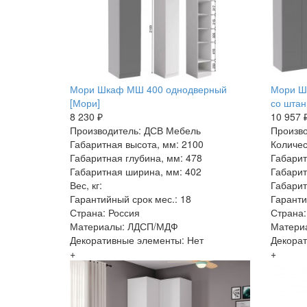
Мори Шкаф МШ 400 однодверный
Мори Ш
[Мори]
со штан
8 230 ₽
10 957 
Производитель: ДСВ Мебель
Произво
Габаритная высота, мм: 2100
Количес
Габаритная глубина, мм: 478
Габарит
Габаритная ширина, мм: 402
Габарит
Вес, кг:
Габарит
Гарантийный срок мес.: 18
Гаранти
Страна: Россия
Страна:
Материалы: ЛДСП/МДФ
Матери
Декоративные элементы: Нет
Декорат
+
+