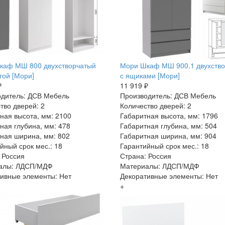
каф МШ 800 двухстворчатый
Мори Шкаф МШ 900.1 двухств
гой [Мори]
с ящиками [Мори]
₽
11 919 ₽
дитель: ДСВ Мебель
Производитель: ДСВ Мебель
тво дверей: 2
Количество дверей: 2
ная высота, мм: 2100
Габаритная высота, мм: 1796
ная глубина, мм: 478
Габаритная глубина, мм: 504
ная ширина, мм: 802
Габаритная ширина, мм: 904
йный срок мес.: 18
Гарантийный срок мес.: 18
 Россия
Страна: Россия
алы: ЛДСП/МДФ
Материалы: ЛДСП/МДФ
ивные элементы: Нет
Декоративные элементы: Нет
+