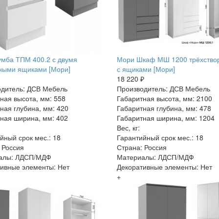
мба ТПМ 400.2 с двумя
Мори Шкаф МШ 1200 трёхство
ными ящиками [Мори]
с ящиками [Мори]
18 220 ₽
дитель: ДСВ Мебель
Производитель: ДСВ Мебель
ная высота, мм: 558
Габаритная высота, мм: 2100
ная глубина, мм: 420
Габаритная глубина, мм: 478
ная ширина, мм: 402
Габаритная ширина, мм: 1204
Вес, кг:
йный срок мес.: 18
Гарантийный срок мес.: 18
 Россия
Страна: Россия
алы: ЛДСП/МДФ
Материалы: ЛДСП/МДФ
ивные элементы: Нет
Декоративные элементы: Нет
+