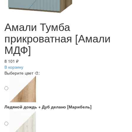
Амали Тумба
прикроватная [Амали
МДФ]
8 101 ₽
В корзину
Выберите цвет 🎨:
Ледяной дождь + Дуб делано [Марибель]