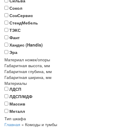
Сильва
Сокол
СонСервис
СтендМебель
ТЭКС
Фант
Хандис (Handis)
Эра
Материал ножек/опоры
Габаритная высота, мм
Габаритная глубина, мм
Габаритная ширина, мм
Материалы
ЛДСП
ЛДСП/МДФ
Массив
Металл
Тип шкафа
Главная
»
Комоды и тумбы