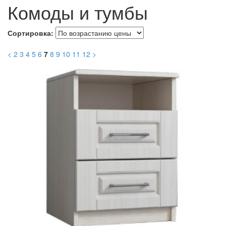
Комоды и тумбы
Сортировка:
<
2
3
4
5
6
7
8
9
10
11
12
>