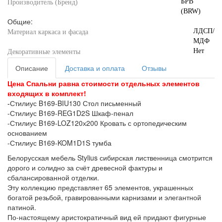
БРВ
Производитель (Бренд)
(BRW)
Общие:
ЛДСП/
Материал каркаса и фасада
МДФ
Нет
Декоративные элементы
Описание
Доставка и оплата
Отзывы
Цена Спальни равна стоимости отдельных элементов
входящих в комплект!
-
Стилиус B169-BIU130 Стол письменный
-Стилиус B169-REG1D2S Шкаф-пенал
-Стилиус B169-LOZ120х200 Кровать с ортопедическим
основанием
-Стилиус B169-KOM1D1S тумба
Белорусская мебель Stylius сибирская лиственница смотрится
дорого и солидно за счёт древесной фактуры и
сбалансированной отделки.
Эту коллекцию представляет 65 элементов, украшенных
богатой резьбой, гравированными карнизами и элегантной
патиной.
По-настоящему аристократичный вид ей придают фигурные