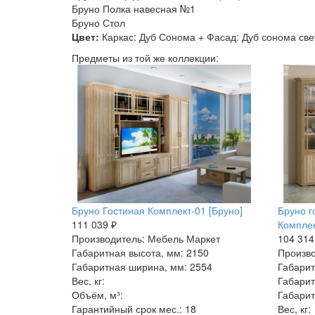
Бруно Полка навесная №1
Бруно Стол
Цвет:
Каркас: Дуб Сонома + Фасад: Дуб сонома св
Предметы из той же коллекции:
Бруно Гостиная Комплект-01 [Бруно]
Бруно г
111 039 ₽
Комплек
Производитель: Мебель Маркет
104 314
Габаритная высота, мм: 2150
Произво
Габаритная ширина, мм: 2554
Габарит
Вес, кг:
Габарит
Объём, м³:
Габарит
Гарантийный срок мес.: 18
Вес, кг: