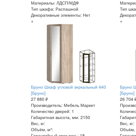
Материалы: ЛДСП/МДФ
Матери
Тип шкафа: Распашной
Тип шк
Декоративные элементы: Нет
Декорат
+
+
Бруно Шкаф угловой зеркальный 440
Бруно Ш
[Бруно]
[Бруно]
27 880 ₽
26 704 
Производитель: Мебель Маркет
Произво
Количество дверей: 1
Количес
Габаритная высота, мм: 2150
Габарит
Вес, кг:
Вес, кг:
Объём, м³:
Объём, 
Гарантийный срок мес.: 18
Гаранти