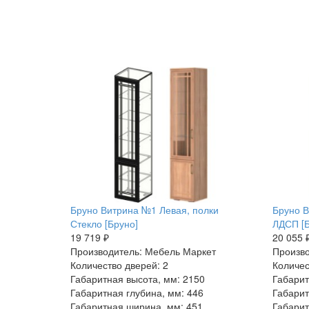
Бруно Витрина №1 Левая, полки
Бруно В
Стекло [Бруно]
ЛДСП [Б
19 719 ₽
20 055 
Производитель: Мебель Маркет
Произво
Количество дверей: 2
Количес
Габаритная высота, мм: 2150
Габарит
Габаритная глубина, мм: 446
Габарит
Габаритная ширина, мм: 451
Габарит