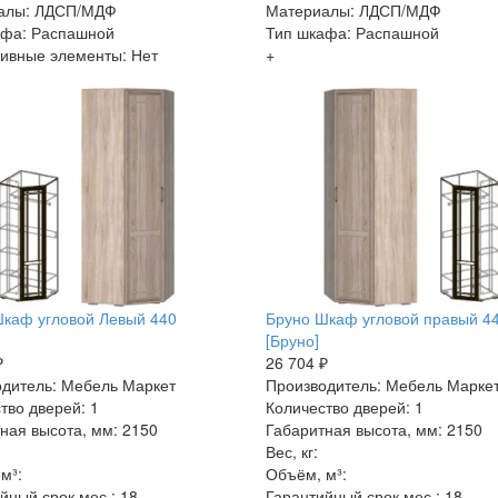
алы: ЛДСП/МДФ
Материалы: ЛДСП/МДФ
афа: Распашной
Тип шкафа: Распашной
ивные элементы: Нет
+
каф угловой Левый 440
Бруно Шкаф угловой правый 4
[Бруно]
₽
26 704 ₽
дитель: Мебель Маркет
Производитель: Мебель Марке
тво дверей: 1
Количество дверей: 1
ная высота, мм: 2150
Габаритная высота, мм: 2150
Вес, кг:
м³:
Объём, м³:
йный срок мес.: 18
Гарантийный срок мес.: 18