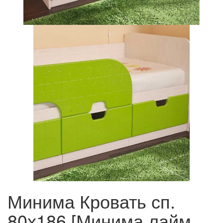
Минима Кровать сп.
80х186 [Минима лайм