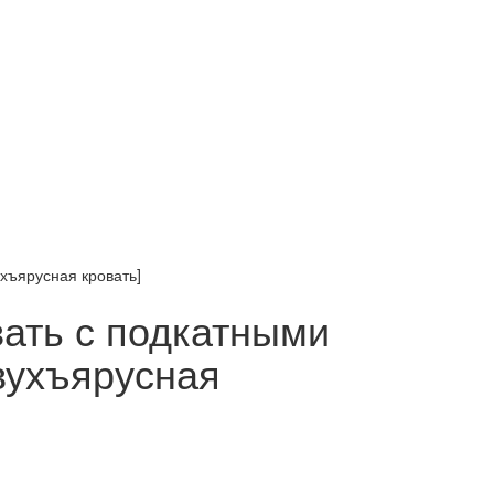
хъярусная кровать]
ать с подкатными
вухъярусная