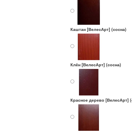
Каштан [ВелесАрт] (сосна)
Клён [ВелесАрт] (сосна)
Красное дерево [ВелесАрт] (