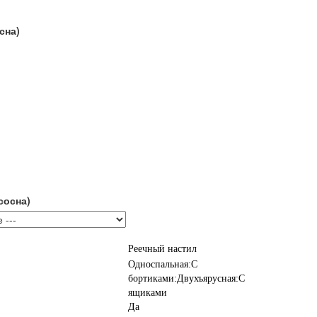
сна)
сосна)
Реечный настил
Односпальная:С
бортиками:Двухъярусная:С
ящиками
Да