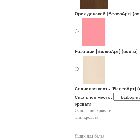
Орех донской [ВелесАрт] (со
Розовый [ВелесАрт] (сосна)
Слоновая кость [ВелесАрт] (
Спальное место:
Кровати:
Основание кровати
Тип кровати
Ящик для белья