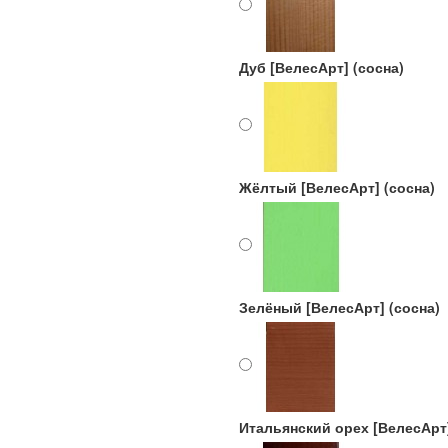
Дуб [ВелесАрт] (сосна)
Жёлтый [ВелесАрт] (сосна)
Зелёный [ВелесАрт] (сосна)
Итальянский орех [ВелесАрт]