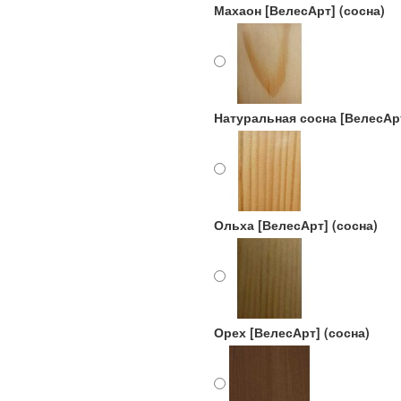
Махаон [ВелесАрт] (сосна)
Натуральная сосна [ВелесАрт
Ольха [ВелесАрт] (сосна)
Орех [ВелесАрт] (сосна)