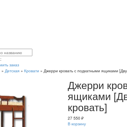
:
ить заказ
я
»
Детская
»
Кровати
»
Джерри кровать с подкатными ящиками [Дву
Джерри кров
ящиками [Д
кровать]
27 550 ₽
В корзину