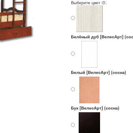
Выберите цвет 🎨:
Белёный дуб [ВелесАрт] (сос
Белый [ВелесАрт] (сосна)
Бук [ВелесАрт] (сосна)