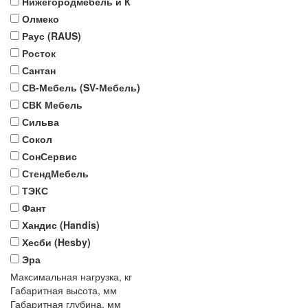
Нижегородмебель и К
Олмеко
Раус (RAUS)
Росток
Сантан
СВ-Мебель (SV-Мебель)
СВК Мебель
Сильва
Сокол
СонСервис
СтендМебель
ТЭКС
Фант
Хандис (Handis)
Хесби (Hesby)
Эра
Максимальная нагрузка, кг
Габаритная высота, мм
Габаритная глубина, мм