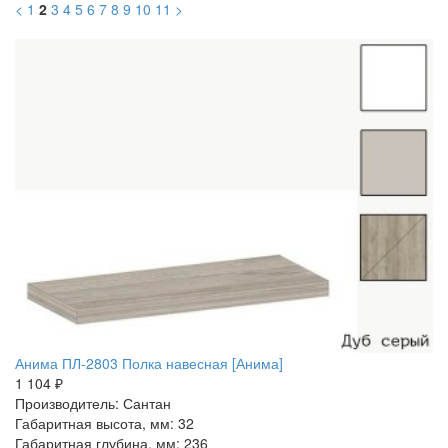
<
1
2
3
4
5
6
7
8
9
10
11
>
Анима ПЛ-2803 Полка навесная [Анима]
1 104 ₽
Производитель: Сантан
Габаритная высота, мм: 32
Габаритная глубина, мм: 236